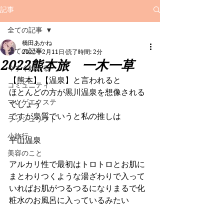
記事
全ての記事
橋田あかね
全ての記事
2022年2月11日
読了時間: 2分
2022熊本旅 一木一草
今すぐ始める
【熊本】【温泉】と言われると
コミュニティ
ほとんどの方が黒川温泉を想像される
マツゲエクステ
でしょう
ですが泉質でいうと私の推しは
ラッシュリフト
小旅行
平山温泉
美容のこと
アルカリ性で最初はトロトロとお肌に
まとわりつくような湯ざわりで入って
いればお肌がつるつるになりまるで化
粧水のお風呂に入っているみたい