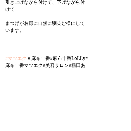
引き上げながら付けて、下げながら付
けて
まつげがお顔に自然に馴染む様にして
います。
#マツエク
＃麻布十番#麻布十番LoLLy#
麻布十番マツエク#美容サロン#橋田あ
かね#アイリスト橋田
すべて表示
最新記事